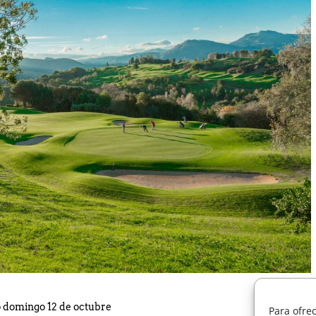
a Jornada Campeonato País Vasco Infantil, Alevín y Benjamín
 domingo 12 de octubre
Para ofre