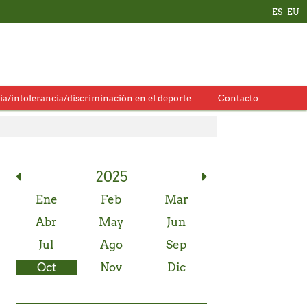
ES
EU
ia/intolerancia/discriminación en el deporte
Contacto
2025
Memorial Carlos Hekneby
Ene
Feb
Mar
Abr
May
Jun
Jul
Ago
Sep
 web oficial.
Oct
Nov
Dic