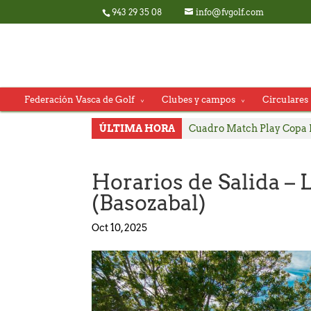
943 29 35 08
info@fvgolf.com
Federación Vasca de Golf
Clubes y campos
Circulares
ÚLTIMA HORA
Cuadro Match Play Copa 
Consulte Horarios de Sal
Pablo Pérez y Julia Salva
Horarios de Salida – L
Carlos Satrustegui y Lou
(Basozabal)
ACTUALIZACIÓN Horarios
Oct 10, 2025
Consulte Horarios de Sal
Incidencias técnicas en la
Consulte horarios de sal
El Campeonato Infantil de