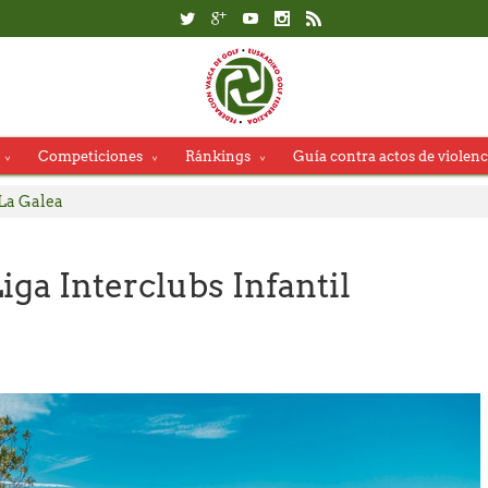
Competiciones
Ránkings
Guía contra actos de violenc
Federación Vasca de Golf
La Galea
ida Segunda Jornada LXVI Copa La Galea
dores, se adjudican el título del Campeonato Absoluto de Zarauz
iga Interclubs Infantil
rdes Barbeito, campeones del Campeonato Senior de Jaizkibel – 
 de Salida Copa La Galea
ida Campeonato Absoluto Zarauz
 App de la RFEG – Consulta alternativa en el Área del Jugador en la
ida Campeonato Senior de Jaizkibel Memorial Carlos Hekneby
l País Vasco reúne a una cantera de gran nivel en Neguri.