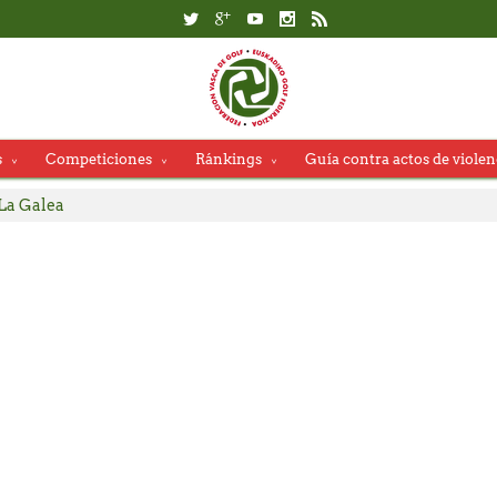
s
Competiciones
Ránkings
Guía contra actos de violen
Federación Vasca de Golf
La Galea
ida Segunda Jornada LXVI Copa La Galea
dores, se adjudican el título del Campeonato Absoluto de Zarauz
rdes Barbeito, campeones del Campeonato Senior de Jaizkibel – 
 de Salida Copa La Galea
ida Campeonato Absoluto Zarauz
 App de la RFEG – Consulta alternativa en el Área del Jugador en la
ida Campeonato Senior de Jaizkibel Memorial Carlos Hekneby
l País Vasco reúne a una cantera de gran nivel en Neguri.