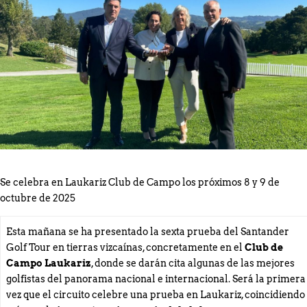
Consulte Horarios de Salida Campeonato Absoluto
Zarauz
Incidencias técnicas en la App de la RFEG – Consulta
alternativa en el Área del Jugador en la web oficial.
Consulte horarios de salida Campeonato Senior de
Jaizkibel Memorial Carlos Hekneby
El Campeonato Infantil del País Vasco reúne a una
cantera de gran nivel en Neguri.
Se celebra en Laukariz Club de Campo los próximos 8 y 9 de
octubre de 2025
Esta mañana se ha presentado la sexta prueba del Santander
Golf Tour en tierras vizcaínas, concretamente en el
Club de
Campo Laukariz
, donde se darán cita algunas de las mejores
golfistas del panorama nacional e internacional. Será la primera
vez que el circuito celebre una prueba en Laukariz, coincidiendo