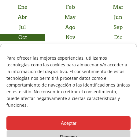
Ene
Feb
Mar
Abr
May
Jun
Jul
Ago
Sep
Oct
Nov
Dic
Para ofrecer las mejores experiencias, utilizamos
Noticias anteriores
tecnologías como las cookies para almacenar y/o acceder a
la información del dispositivo. El consentimiento de estas
El equipo europeo con Jon Rahm y José Mª Olazábal ganadores 
sep 29, 2025
tecnologías nos permitirá procesar datos como el
la Ryder Cup 2025
comportamiento de navegación o las identificaciones únicas
en este sitio. No consentir o retirar el consentimiento,
Lourdes Barbeito subcampeona de España Dobles Senior Femeni
sep 29, 2025
puede afectar negativamente a ciertas características y
Beatriz Sueiro y Lucas Holke Campeones de Izki
funciones.
sep 28, 2025
Andoni Latorre Campeón del País Vasco P&P
sep 28, 2025
Aceptar
Iñaki Lejarza y Andreea Ernest los mejores de la Final autonómi
sep 27, 2025
FVG de 5ª Categoría 2025
Denegar