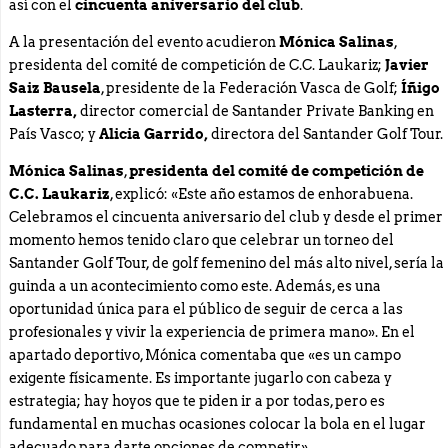
así con el
cincuenta aniversario del club
.
A la presentación del evento acudieron
Mónica Salinas
,
presidenta del comité de competición de C.C. Laukariz;
Javier
Saiz Bausela
, presidente de la Federación Vasca de Golf;
Íñigo
Lasterra,
director comercial de Santander Private Banking en
País Vasco; y
Alicia Garrido,
directora del Santander Golf Tour.
Mónica Salinas
,
presidenta del comité de competición de
C.C. Laukariz
, explicó: «Este año estamos de enhorabuena.
Celebramos el cincuenta aniversario del club y desde el primer
momento hemos tenido claro que celebrar un torneo del
Santander Golf Tour, de golf femenino del más alto nivel, sería la
guinda a un acontecimiento como este. Además, es una
oportunidad única para el público de seguir de cerca a las
profesionales y vivir la experiencia de primera mano». En el
apartado deportivo, Mónica comentaba que «es un campo
exigente físicamente. Es importante jugarlo con cabeza y
estrategia; hay hoyos que te piden ir a por todas, pero es
fundamental en muchas ocasiones colocar la bola en el lugar
adecuado para darte opciones de competir».