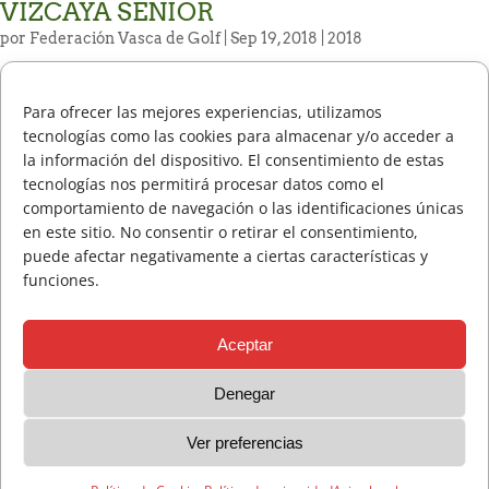
VIZCAYA SENIOR
por
Federación Vasca de Golf
| Sep 19, 2018 |
2018
Circular 80-2018 Campeonato de Vizcaya Senior
Para ofrecer las mejores experiencias, utilizamos
tecnologías como las cookies para almacenar y/o acceder a
« Entradas más antiguas
la información del dispositivo. El consentimiento de estas
tecnologías nos permitirá procesar datos como el
comportamiento de navegación o las identificaciones únicas
2026
2025
2024
2023
2022
2021
2020
en este sitio. No consentir o retirar el consentimiento,
puede afectar negativamente a ciertas características y
2019
2018
2017
2016
2015
2014
2013
funciones.
2012
2011
2010
2009
2008
2007
2006
Aceptar
2005
Denegar
Ver preferencias
Aviso legal
Política de privacidad
Política de Cookies