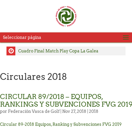
Seleccionar página
Cuadro Final Match Play Copa La Galea
Cuadro Match Play 2 Copa La Galea
Cuadro Match Play Copa La Galea
Circulares 2018
Consulte Horarios de Salida Segunda Jornada LXVI
Copa La Galea
CIRCULAR 89/2018 – EQUIPOS,
Pablo Pérez y Julia Salvadores, se adjudican el título
RANKINGS Y SUBVENCIONES FVG 201
del Campeonato Absoluto de Zarauz
por
Federación Vasca de Golf
| Nov 27, 2018 |
2018
Carlos Satrustegui y Lourdes Barbeito, campeones
del Campeonato Senior de Jaizkibel – Memorial
Circular 89-2018 Equipos, Ranking y Subvenciones FVG 2019
Carlos Hekneby