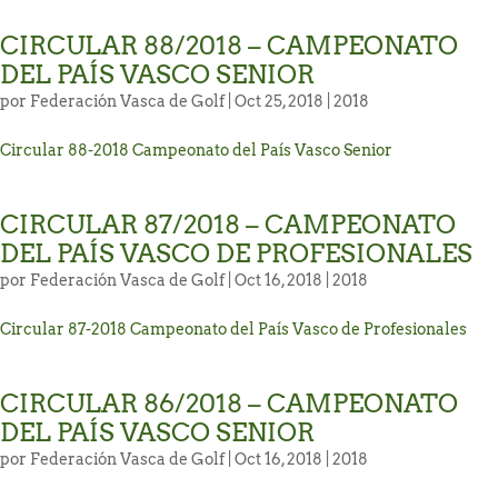
ACTUALIZACIÓN Horarios de Salida Copa La Galea
CIRCULAR 88/2018 – CAMPEONATO
Consulte Horarios de Salida Campeonato Absoluto
DEL PAÍS VASCO SENIOR
Zarauz
por
Federación Vasca de Golf
| Oct 25, 2018 |
2018
Incidencias técnicas en la App de la RFEG – Consulta
Circular 88-2018 Campeonato del País Vasco Senior
alternativa en el Área del Jugador en la web oficial.
Consulte horarios de salida Campeonato Senior de
CIRCULAR 87/2018 – CAMPEONATO
Jaizkibel Memorial Carlos Hekneby
DEL PAÍS VASCO DE PROFESIONALES
por
Federación Vasca de Golf
| Oct 16, 2018 |
2018
Circular 87-2018 Campeonato del País Vasco de Profesionales
CIRCULAR 86/2018 – CAMPEONATO
DEL PAÍS VASCO SENIOR
por
Federación Vasca de Golf
| Oct 16, 2018 |
2018