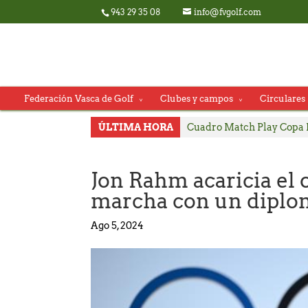
943 29 35 08
info@fvgolf.com
Federación Vasca de Golf
Clubes y campos
Circulares
ÚLTIMA HORA
Cuadro Match Play Copa 
Consulte Horarios de Sal
Pablo Pérez y Julia Salva
Jon Rahm acaricia el o
Carlos Satrustegui y Lou
marcha con un diplo
ACTUALIZACIÓN Horarios
Ago 5, 2024
Consulte Horarios de Sal
Incidencias técnicas en la
Consulte horarios de sal
El Campeonato Infantil de