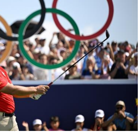
a Jornada Campeonato País Vasco Infantil, Alevín y Benjamín