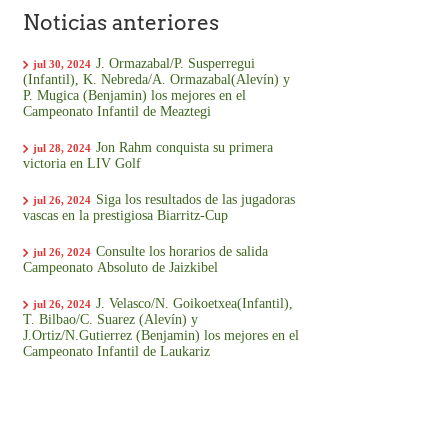
Noticias anteriores
J. Ormazabal/P. Susperregui
jul 30, 2024
(Infantil), K. Nebreda/A. Ormazabal(Alevín) y
P. Mugica (Benjamin) los mejores en el
Campeonato Infantil de Meaztegi
Jon Rahm conquista su primera
jul 28, 2024
victoria en LIV Golf
Siga los resultados de las jugadoras
jul 26, 2024
vascas en la prestigiosa Biarritz-Cup
Consulte los horarios de salida
jul 26, 2024
Campeonato Absoluto de Jaizkibel
J. Velasco/N. Goikoetxea(Infantil),
jul 26, 2024
T. Bilbao/C. Suarez (Alevín) y
J.Ortiz/N.Gutierrez (Benjamin) los mejores en el
Campeonato Infantil de Laukariz