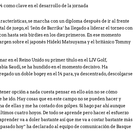
14 como clave en el desarrollo de la jornada
racterísticas, se marcha con un diploma después de ir al frente
tal de juego, el ‘león de Barrika’ ha llegado a liderar el torneo con
 con hasta seis birdies en los diez primeros. En ese momento
argen sobre el japonés Hideki Matsuyama y el británico Tommy
mar en el Reino Unido su primer título en el LIV Golf,
bia Saudí, se ha hundido en el momento decisivo. Ha
gregado un doble bogey en el 14 para, ya descentrado, descolgarse
tener opción a nada cuesta pensar en ello aún no se cómo
e he ido. Hay cosas que en este campo no se pueden hacer y
s una de ellas y me ha costado dos golpes. Si hago par ahí aunque
 últimos cuatro hoyos. De todo se aprende pero hacer el esfuerzo
aprender va a doler bastante así que me va a costar bastante más
 pasado hoy” ha declarado al equipo de comunicación de Basque