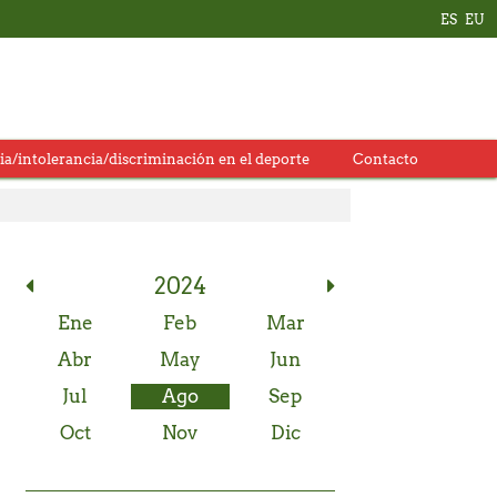
ES
EU
ia/intolerancia/discriminación en el deporte
Contacto
2024
Memorial Carlos Hekneby
Ene
Feb
Mar
Abr
May
Jun
Jul
Ago
Sep
 web oficial.
Oct
Nov
Dic