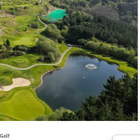
l País Vasco reúne a una cantera de gran nivel en Neguri.
 Golf