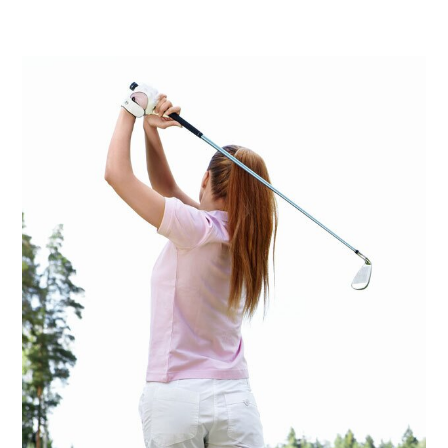
ACTUALIZACIÓN Horarios de Salida Copa La Galea
Consulte Horarios de Salida Campeonato Absoluto
Zarauz
Incidencias técnicas en la App de la RFEG – Consulta
alternativa en el Área del Jugador en la web oficial.
Consulte horarios de salida Campeonato Senior de
Jaizkibel Memorial Carlos Hekneby