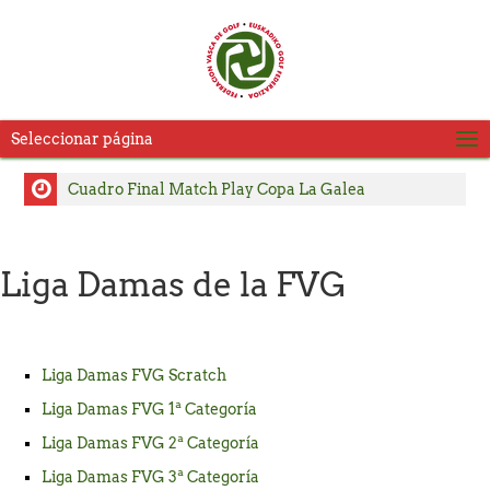
Seleccionar página
Cuadro Final Match Play Copa La Galea
Cuadro Match Play 2 Copa La Galea
Cuadro Match Play Copa La Galea
Liga Damas de la FVG
Consulte Horarios de Salida Segunda Jornada LXVI
Copa La Galea
Pablo Pérez y Julia Salvadores, se adjudican el título
Liga Damas FVG Scratch
del Campeonato Absoluto de Zarauz
Liga Damas FVG 1ª Categoría
Carlos Satrustegui y Lourdes Barbeito, campeones
Liga Damas FVG 2ª Categoría
del Campeonato Senior de Jaizkibel – Memorial
Liga Damas FVG 3ª Categoría
Carlos Hekneby