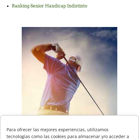
Ranking Senior Handicap Indistinto
ACTUALIZACIÓN Horarios de Salida Copa La Galea
Consulte Horarios de Salida Campeonato Absoluto
Zarauz
Incidencias técnicas en la App de la RFEG – Consulta
alternativa en el Área del Jugador en la web oficial.
Consulte horarios de salida Campeonato Senior de
Jaizkibel Memorial Carlos Hekneby
Para ofrecer las mejores experiencias, utilizamos
tecnologías como las cookies para almacenar y/o acceder a