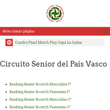
Seleccionar página
Cuadro Final Match Play Copa La Galea
Cuadro Match Play 2 Copa La Galea
Cuadro Match Play Copa La Galea
Circuito Senior del País Vasco
Consulte Horarios de Salida Segunda Jornada LXVI
Copa La Galea
Pablo Pérez y Julia Salvadores, se adjudican el título
Ranking Senior Scratch Masculino 1ª
del Campeonato Absoluto de Zarauz
Ranking Senior Scratch Femenino 1ª
Carlos Satrustegui y Lourdes Barbeito, campeones
Ranking Senior Scratch Masculino 2ª
del Campeonato Senior de Jaizkibel – Memorial
Ranking Senior Scratch Femenino 2ª
Carlos Hekneby