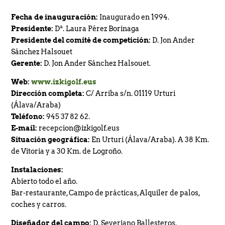
ACTUALIZACIÓN Horarios de Salida Copa La Galea
Fecha de inauguración:
Inaugurado en 1994.
Consulte Horarios de Salida Campeonato Absoluto
Presidente:
Dª. Laura Pérez Borinaga
Presidente del comité de competición:
D. Jon Ander
Zarauz
Sánchez Halsouet
Incidencias técnicas en la App de la RFEG – Consulta
Gerente:
D. Jon Ander Sánchez Halsouet.
alternativa en el Área del Jugador en la web oficial.
Web:
www.izkigolf.eus
Consulte horarios de salida Campeonato Senior de
Dirección completa:
C/ Arriba s/n. 01119 Urturi
Jaizkibel Memorial Carlos Hekneby
(Álava/Araba)
Teléfono:
945 37 82 62.
E-mail:
recepcion@izkigolf.eus
Situación geográfica:
En Urturi (Álava/Araba). A 38 Km.
de Vitoria y a 30 Km. de Logroño.
Instalaciones:
Abierto todo el año.
Bar-restaurante, Campo de prácticas, Alquiler de palos,
coches y carros.
Diseñador del campo:
D. Severiano Ballesteros.