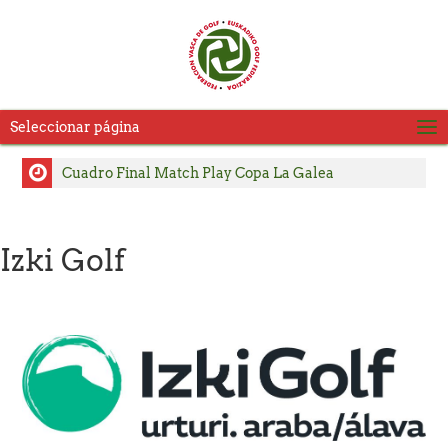
Seleccionar página
Cuadro Final Match Play Copa La Galea
Cuadro Match Play 2 Copa La Galea
Cuadro Match Play Copa La Galea
Izki Golf
Consulte Horarios de Salida Segunda Jornada LXVI
Copa La Galea
Pablo Pérez y Julia Salvadores, se adjudican el título
del Campeonato Absoluto de Zarauz
Carlos Satrustegui y Lourdes Barbeito, campeones
del Campeonato Senior de Jaizkibel – Memorial
Carlos Hekneby