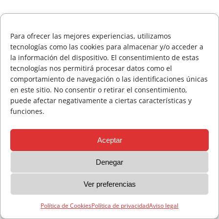
ACTUALIZACIÓN Horarios de Salida Copa La Galea
Consulte Horarios de Salida Campeonato Absoluto
ANTERIOR
SIGUIENT
Para ofrecer las mejores experiencias, utilizamos
Zarauz
tecnologías como las cookies para almacenar y/o acceder a
Incidencias técnicas en la App de la RFEG – Consulta
la información del dispositivo. El consentimiento de estas
tecnologías nos permitirá procesar datos como el
alternativa en el Área del Jugador en la web oficial.
comportamiento de navegación o las identificaciones únicas
Aviso legal
Política de privacidad
Política de Cookies
Consulte horarios de salida Campeonato Senior de
en este sitio. No consentir o retirar el consentimiento,
puede afectar negativamente a ciertas características y
Jaizkibel Memorial Carlos Hekneby
funciones.
Aceptar
Denegar
Ver preferencias
Política de Cookies
Política de privacidad
Aviso legal