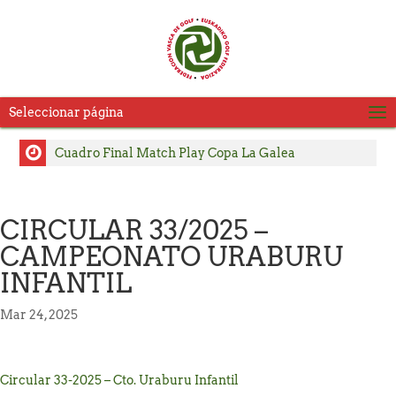
Seleccionar página
Cuadro Final Match Play Copa La Galea
Cuadro Match Play 2 Copa La Galea
Cuadro Match Play Copa La Galea
CIRCULAR 33/2025 –
Consulte Horarios de Salida Segunda Jornada LXVI
CAMPEONATO URABURU
Copa La Galea
INFANTIL
Pablo Pérez y Julia Salvadores, se adjudican el título
del Campeonato Absoluto de Zarauz
Mar 24, 2025
Carlos Satrustegui y Lourdes Barbeito, campeones
del Campeonato Senior de Jaizkibel – Memorial
Circular 33-2025 – Cto. Uraburu Infantil
Carlos Hekneby