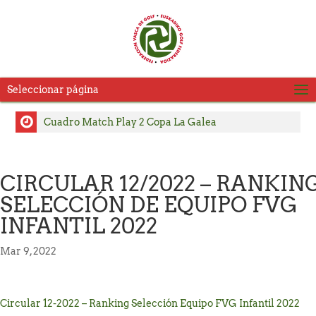
Seleccionar página
Cuadro Match Play 2 Copa La Galea
Cuadro Match Play Copa La Galea
Consulte Horarios de Salida Segunda Jornada LXVI
CIRCULAR 12/2022 – RANKIN
Copa La Galea
SELECCIÓN DE EQUIPO FVG
Pablo Pérez y Julia Salvadores, se adjudican el título
INFANTIL 2022
del Campeonato Absoluto de Zarauz
Carlos Satrustegui y Lourdes Barbeito, campeones
Mar 9, 2022
del Campeonato Senior de Jaizkibel – Memorial
Carlos Hekneby
Circular 12-2022 – Ranking Selección Equipo FVG Infantil 2022
ACTUALIZACIÓN Horarios de Salida Copa La Galea