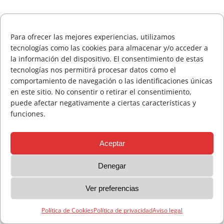
Consulte Horarios de Salida Campeonato Absoluto
Zarauz
ANTERIOR
SIGUIENT
Para ofrecer las mejores experiencias, utilizamos
Incidencias técnicas en la App de la RFEG – Consulta
tecnologías como las cookies para almacenar y/o acceder a
alternativa en el Área del Jugador en la web oficial.
la información del dispositivo. El consentimiento de estas
tecnologías nos permitirá procesar datos como el
Consulte horarios de salida Campeonato Senior de
comportamiento de navegación o las identificaciones únicas
Aviso legal
Política de privacidad
Política de Cookies
Jaizkibel Memorial Carlos Hekneby
en este sitio. No consentir o retirar el consentimiento,
puede afectar negativamente a ciertas características y
El Campeonato Infantil del País Vasco reúne a una
funciones.
cantera de gran nivel en Neguri.
Aceptar
Denegar
Ver preferencias
Política de Cookies
Política de privacidad
Aviso legal