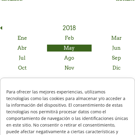
2018
Ene
Feb
Mar
Abr
May
Jun
Jul
Ago
Sep
Oct
Nov
Dic
Noticias anteriores
Para ofrecer las mejores experiencias, utilizamos
tecnologías como las cookies para almacenar y/o acceder a
la información del dispositivo. El consentimiento de estas
Izki Golf acoge una nueva edición del Challenge de España
abr 30, 2018
tecnologías nos permitirá procesar datos como el
E. De los Rios y O. Etxezarreta, los mejores en el arranque del
abr 30, 2018
comportamiento de navegación o las identificaciones únicas
Campeonato de España Sub-16
en este sitio. No consentir o retirar el consentimiento,
puede afectar negativamente a ciertas características y
Victoria del equipo nacional con Jon Lopez-Lanchares entre su
abr 30, 2018