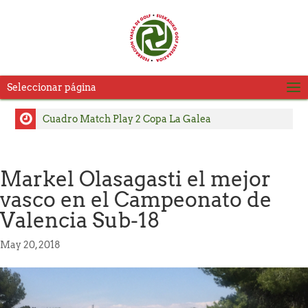
Seleccionar página
Cuadro Match Play 2 Copa La Galea
Cuadro Match Play Copa La Galea
Consulte Horarios de Salida Segunda Jornada LXVI
Markel Olasagasti el mejor
Copa La Galea
vasco en el Campeonato de
Pablo Pérez y Julia Salvadores, se adjudican el título
Valencia Sub-18
del Campeonato Absoluto de Zarauz
Carlos Satrustegui y Lourdes Barbeito, campeones
May 20, 2018
del Campeonato Senior de Jaizkibel – Memorial
Carlos Hekneby
ACTUALIZACIÓN Horarios de Salida Copa La Galea