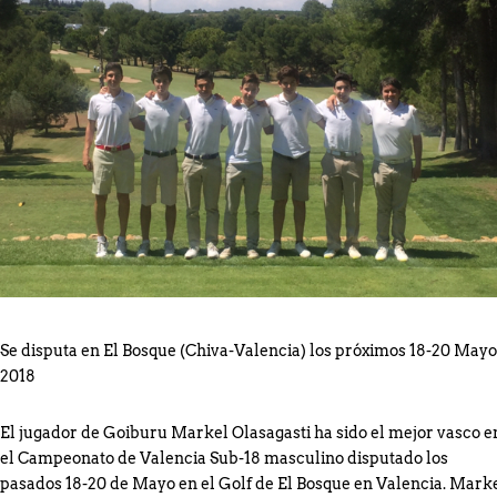
Consulte Horarios de Salida Campeonato Absoluto
Zarauz
Incidencias técnicas en la App de la RFEG – Consulta
alternativa en el Área del Jugador en la web oficial.
Consulte horarios de salida Campeonato Senior de
Jaizkibel Memorial Carlos Hekneby
El Campeonato Infantil del País Vasco reúne a una
cantera de gran nivel en Neguri.
Se disputa en El Bosque (Chiva-Valencia) los próximos 18-20 Mayo
2018
El jugador de Goiburu Markel Olasagasti ha sido el mejor vasco e
el Campeonato de Valencia Sub-18 masculino disputado los
pasados 18-20 de Mayo en el Golf de El Bosque en Valencia. Mark